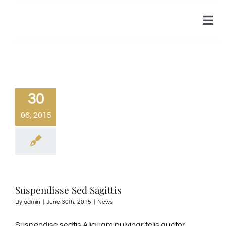
Skip
to
Tog
content
Nav
HOME
ABOUT US
30
06, 2015
ACCOMMODATIONS
PHOTO GALLERY
Suspendisse Sed Sagittis
By
admin
|
June 30th, 2015
|
News
Suspendise sedtis Aliquam pulvinar felis auctor